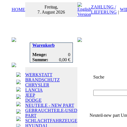
Freitag,
ZAHLUNG /
HOME
WI
7. August 2026
LIEFERUNG
|
Warenkorb
Menge:
0
Summe:
0,00 €
WERKSTATT
Suche
BRANDSCHUTZ
CHRYSLER
Suchbegriff
oder
LANCIA
JEEP
DODGE
NEUTEILE - NEW PART
GEBRAUCHTEILE-USED
Neuteil-new part Un
PART
SCHLACHTFAHRZEUGE
HYUNDAI