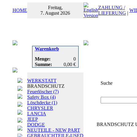
Freitag,
ZAHLUNG /
HOME
WI
7. August 2026
LIEFERUNG
|
Warenkorb
Menge:
0
Summe:
0,00 €
WERKSTATT
Suche
BRANDSCHUTZ
Feuerlöscher
(7)
Suchbegriff
oder
Safety Box
(4)
Löschdecke
(1)
CHRYSLER
LANCIA
JEEP
BRANDSCHUTZ Unt
DODGE
NEUTEILE - NEW PART
GEBRAUCHTEILE-USED