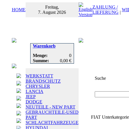
Freitag,
ZAHLUNG /
HOME
WI
7. August 2026
LIEFERUNG
|
Warenkorb
Menge:
0
Summe:
0,00 €
WERKSTATT
Suche
BRANDSCHUTZ
CHRYSLER
Suchbegriff
oder
LANCIA
JEEP
DODGE
NEUTEILE - NEW PART
GEBRAUCHTEILE-USED
FIAT Unterkategori
PART
SCHLACHTFAHRZEUGE
HYUNDAI