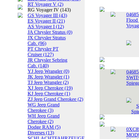
RT Voyager V
(2)
RG Voyager IV
(143)
04685
GS Voyager III
(43)
Flood
ES Voyager II
(21)
Voyag
AS Voyager I
(12)
JA Chrysler Stratus
(0)
JX Chrysler Stratus
Cab.
(96)
PT Chrysler PT
Cruiser
(127)
JR Chrysler Sebring
Cab.
(140)
YJ Jeep Wrangler
(0)
0468
JK Jeep Wrangler
(1)
SWITC
TJ Jeep Wrangler
(2)
Spiege
XJ Jeep Cherokee
(19)
KJ Jeep Cherokee
(1)
ZJ Jeep Grand Cherokee
(2)
WG Jeep Grand
Cherokee
(3)
WH Jeep Grand
Cherokee
(2)
Dodge RAM
(5)
0XC8
Diverses
(13)
MODUL
SCHLACHTFAHRZEUGE