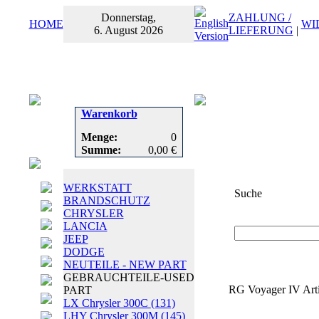
Donnerstag,
ZAHLUNG /
HOME
WI
6. August 2026
LIEFERUNG
|
Warenkorb
Menge:
0
Summe:
0,00 €
WERKSTATT
Suche
BRANDSCHUTZ
CHRYSLER
Suchbegriff
oder
LANCIA
JEEP
DODGE
NEUTEILE - NEW PART
GEBRAUCHTEILE-USED
RG Voyager IV Arti
PART
LX Chrysler 300C
(131)
LHY Chrysler 300M
(145)