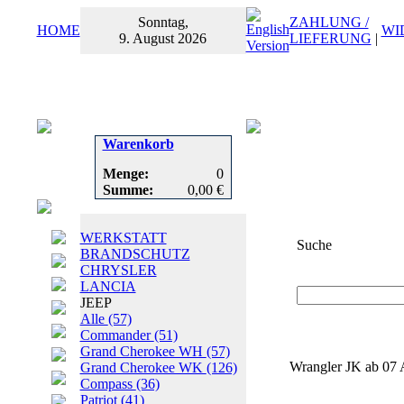
Sonntag,
ZAHLUNG /
HOME
WI
9. August 2026
LIEFERUNG
|
Warenkorb
Menge:
0
Summe:
0,00 €
WERKSTATT
Suche
BRANDSCHUTZ
CHRYSLER
Suchbegriff
oder
LANCIA
JEEP
Alle
(57)
Commander
(51)
Grand Cherokee WH
(57)
Wrangler JK ab 07 A
Grand Cherokee WK
(126)
Compass
(36)
Patriot
(41)