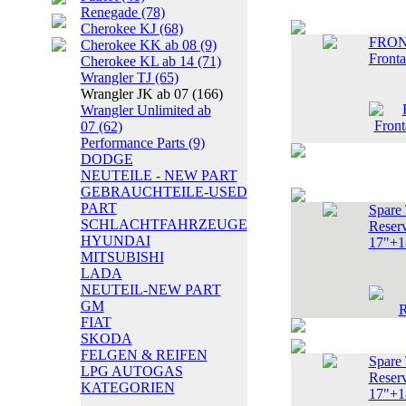
Renegade
(78)
Cherokee KJ
(68)
FRON
Cherokee KK ab 08
(9)
Front
Cherokee KL ab 14
(71)
Wrangler TJ
(65)
Wrangler JK ab 07
(166)
Wrangler Unlimited ab
07
(62)
Performance Parts
(9)
DODGE
NEUTEILE - NEW PART
GEBRAUCHTEILE-USED
PART
Spare 
SCHLACHTFAHRZEUGE
Reser
HYUNDAI
17"+1
MITSUBISHI
LADA
NEUTEIL-NEW PART
GM
FIAT
SKODA
FELGEN & REIFEN
Spare 
LPG AUTOGAS
Reser
KATEGORIEN
17"+1