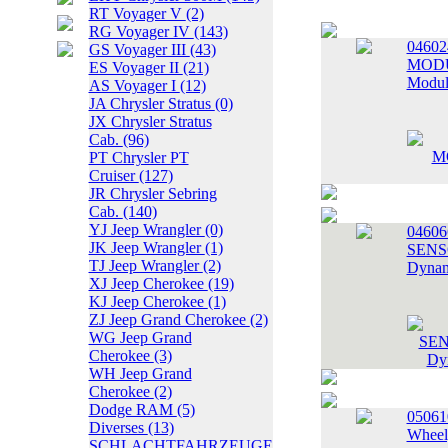
RT Voyager V
(2)
RG Voyager IV
(143)
0460
GS Voyager III
(43)
MODUL
ES Voyager II
(21)
Modul
AS Voyager I
(12)
JA Chrysler Stratus
(0)
JX Chrysler Stratus
Cab.
(96)
PT Chrysler PT
Cruiser
(127)
JR Chrysler Sebring
Cab.
(140)
YJ Jeep Wrangler
(0)
0460
JK Jeep Wrangler
(1)
SENSO
TJ Jeep Wrangler
(2)
Dynam
XJ Jeep Cherokee
(19)
KJ Jeep Cherokee
(1)
ZJ Jeep Grand Cherokee
(2)
WG Jeep Grand
Cherokee
(3)
WH Jeep Grand
Cherokee
(2)
Dodge RAM
(5)
05061
Diverses
(13)
Wheel
SCHLACHTFAHRZEUGE