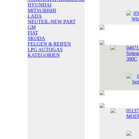
HYUNDAI
MITSUBISHI
LADA
NEUTEIL-NEW PART
GM
FIAT
SKODA
FELGEN & REIFEN
0467
LPG AUTOGAS
Seiten
KATEGORIEN
300C
0513
MODU