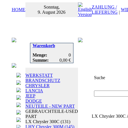
Sonntag,
ZAHLUNG /
HOME
WI
9. August 2026
LIEFERUNG
|
Warenkorb
Menge:
0
Summe:
0,00 €
WERKSTATT
Suche
BRANDSCHUTZ
CHRYSLER
Suchbegriff
oder
LANCIA
JEEP
DODGE
NEUTEILE - NEW PART
GEBRAUCHTEILE-USED
LX Chrysler 300C A
PART
LX Chrysler 300C
(131)
LHY Chrysler 300M
(145)