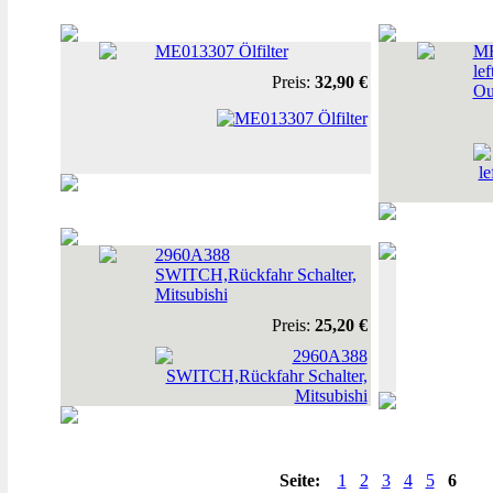
ME013307 Ölfilter
MR
lef
Preis:
32,90 €
Ou
2960A388
SWITCH,Rückfahr Schalter,
Mitsubishi
Preis:
25,20 €
Seite:
1
2
3
4
5
6