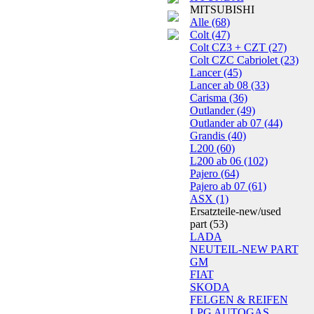
MITSUBISHI
Alle
(68)
Colt
(47)
Colt CZ3 + CZT
(27)
Colt CZC Cabriolet
(23)
Lancer
(45)
Lancer ab 08
(33)
Carisma
(36)
Outlander
(49)
Outlander ab 07
(44)
Grandis
(40)
L200
(60)
L200 ab 06
(102)
Pajero
(64)
Pajero ab 07
(61)
ASX
(1)
Ersatzteile-new/used
part
(53)
LADA
NEUTEIL-NEW PART
GM
FIAT
SKODA
FELGEN & REIFEN
LPG AUTOGAS