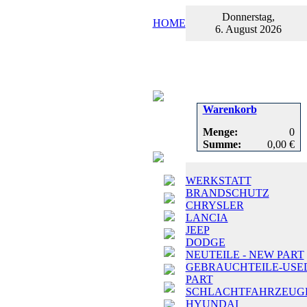
Donnerstag,
HOME
6. August 2026
Warenkorb
Menge:
0
Summe:
0,00 €
WERKSTATT
BRANDSCHUTZ
CHRYSLER
LANCIA
JEEP
DODGE
NEUTEILE - NEW PART
GEBRAUCHTEILE-USE
PART
SCHLACHTFAHRZEUG
HYUNDAI