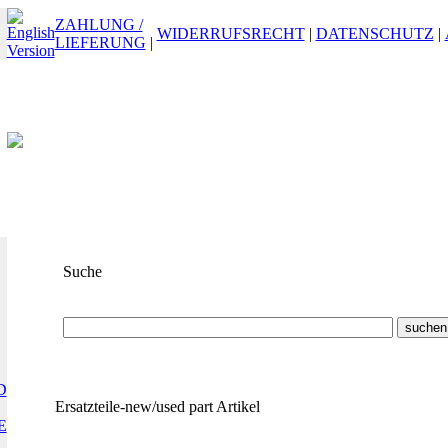
ZAHLUNG /
WIDERRUFSRECHT
|
DATENSCHUTZ
|
LIEFERUNG
|
Suche
Suchbegriff
oder
ET-Nummer
D
Ersatzteile-new/used part Artikel
E