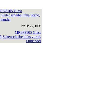
978105 Glass
t,Seitenscheibe links vorne,
tlander
Preis:
72,10 €