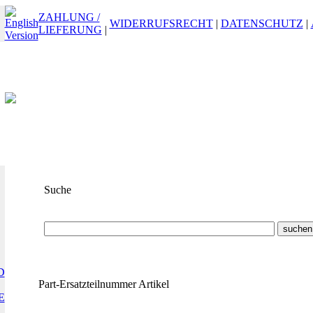
ZAHLUNG /
WIDERRUFSRECHT
|
DATENSCHUTZ
|
LIEFERUNG
|
Suche
Suchbegriff
oder
ET-Nummer
D
Part-Ersatzteilnummer Artikel
E