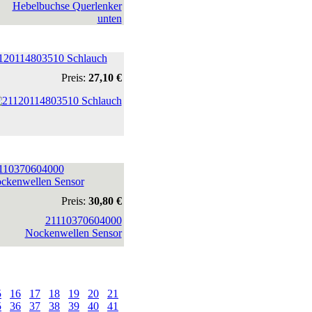
120114803510 Schlauch
Preis:
27,10 €
110370604000
ckenwellen Sensor
Preis:
30,80 €
5
16
17
18
19
20
21
5
36
37
38
39
40
41