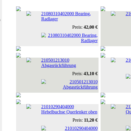
21080310402000 Bearing,
21
Radlager
)
Preis:
42,00 €
210501213010
21
Abgasrückführung
Preis:
43,10 €
21010290404000
21
Hebelbuchse Querlenker oben
Qu
Preis:
11,20 €