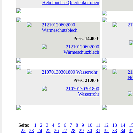
21210120602000
21
Wärmeschutzblech
Preis:
14,00 €
21070130301800 Wasserrohr
21
No
Preis:
21,90 €
Seite:
1
2
3
4
5
6
7
8
9
10
11
12
13
14
1
22
23
24
25
26
27
28
29
30
31
32
33
34
3