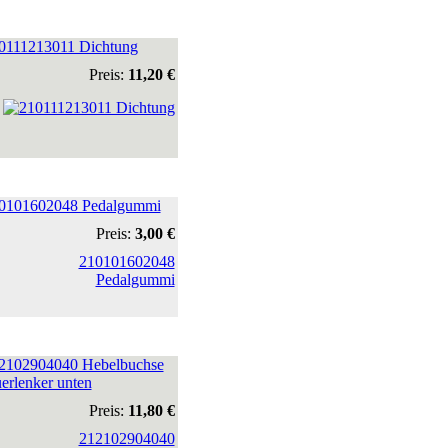
0111213011 Dichtung
Preis:
11,20 €
0101602048 Pedalgummi
Preis:
3,00 €
2102904040 Hebelbuchse
erlenker unten
Preis:
11,80 €