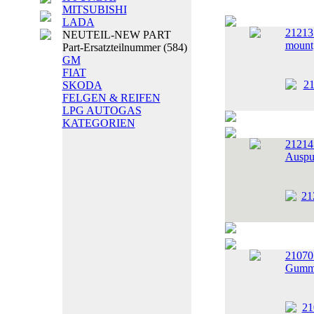
MITSUBISHI
LADA
21213
NEUTEIL-NEW PART
mount
Part-Ersatzteilnummer
(584)
GM
FIAT
SKODA
FELGEN & REIFEN
LPG AUTOGAS
KATEGORIEN
21214
Auspu
21070
Gummi