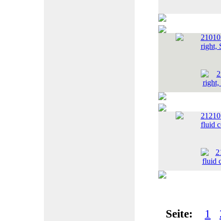
21010
right,
21210
fluid 
Seite:
1