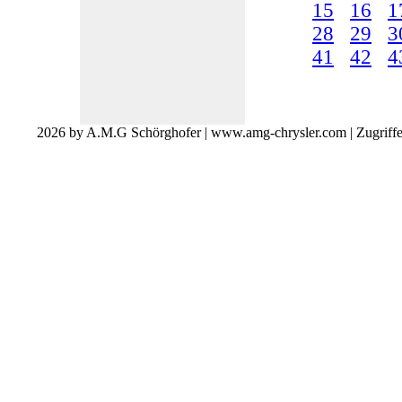
15
16
1
28
29
3
41
42
4
2026 by A.M.G Schörghofer | www.amg-chrysler.com | Zugriff