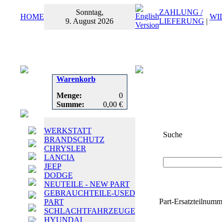
Sonntag,
ZAHLUNG /
HOME
WI
9. August 2026
LIEFERUNG
|
Warenkorb
Menge:
0
Summe:
0,00 €
WERKSTATT
Suche
BRANDSCHUTZ
CHRYSLER
Suchbegriff
oder
LANCIA
JEEP
DODGE
NEUTEILE - NEW PART
GEBRAUCHTEILE-USED
Part-Ersatzteilnumm
PART
SCHLACHTFAHRZEUGE
HYUNDAI