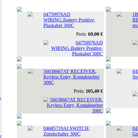
04759976AD
1
WIRING.Battery Positive,
BE
Pluskabel 300C
re
Preis:
69,00 €
56038667AT RECEIVER.
04
Keyless Entry, Kontaktgeber
Sp
300C
Preis:
105,40 €
)
04685719AI SWITCH,
04
Zündschalter 300C
Ge
E