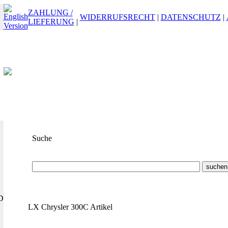
ZAHLUNG /
WIDERRUFSRECHT
|
DATENSCHUTZ
|
LIEFERUNG
|
Suche
Suchbegriff
oder
ET-Nummer
D
LX Chrysler 300C Artikel