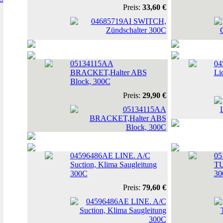
Preis:
33,60 €
05134115AA
04
BRACKET,Halter ABS
Li
Block, 300C
Preis:
29,90 €
04596486AE LINE. A/C
05
Suction, Klima Saugleitung
TU
300C
30
Preis:
79,60 €