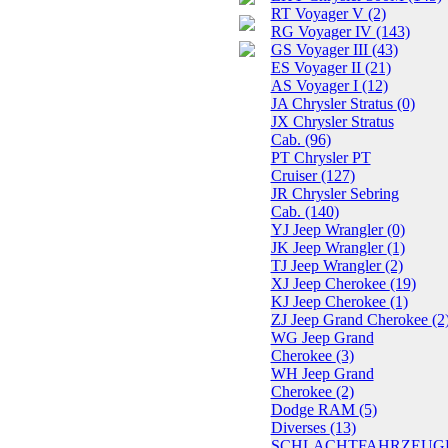
RT Voyager V
(2)
RG Voyager IV
(143)
GS Voyager III
(43)
ES Voyager II
(21)
AS Voyager I
(12)
JA Chrysler Stratus
(0)
JX Chrysler Stratus
Cab.
(96)
PT Chrysler PT
Cruiser
(127)
JR Chrysler Sebring
Cab.
(140)
YJ Jeep Wrangler
(0)
JK Jeep Wrangler
(1)
TJ Jeep Wrangler
(2)
XJ Jeep Cherokee
(19)
KJ Jeep Cherokee
(1)
ZJ Jeep Grand Cherokee
(2
WG Jeep Grand
Cherokee
(3)
WH Jeep Grand
Cherokee
(2)
Dodge RAM
(5)
Diverses
(13)
SCHLACHTFAHRZEUG