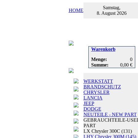
Samstag,
HOME
8. August 2026
Warenkorb
Menge:
0
Summe:
0,00 €
WERKSTATT
BRANDSCHUTZ
CHRYSLER
LANCIA
JEEP
DODGE
NEUTEILE - NEW PART
GEBRAUCHTEILE-USE
PART
LX Chrysler 300C
(131)
LHY Chrysler 300M
(145)