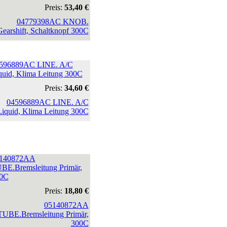
Preis:
53,40 €
596889AC LINE. A/C
quid, Klima Leitung 300C
Preis:
34,60 €
140872AA
BE.Bremsleitung Primär,
0C
Preis:
18,80 €