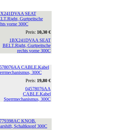
BX241DVAA SEAT
LT.Right, Gurtpeitsche
chts vorne 300C
Preis:
10,30 €
578076AA CABLE.Kabel
errmechanismus, 300C
Preis:
19,80 €
779398AC KNOB.
arshift, Schaltknopf 300C