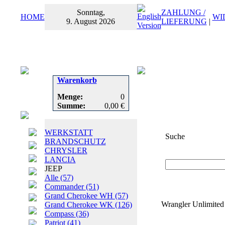
Sonntag,
ZAHLUNG /
HOME
WI
9. August 2026
LIEFERUNG
|
Warenkorb
Menge:
0
Summe:
0,00 €
WERKSTATT
Suche
BRANDSCHUTZ
CHRYSLER
Suchbegriff
oder
LANCIA
JEEP
Alle
(57)
Commander
(51)
Grand Cherokee WH
(57)
Wrangler Unlimited 
Grand Cherokee WK
(126)
Compass
(36)
Patriot
(41)