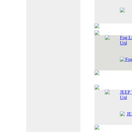
Fog Li
Unl
JEEP 
Unl