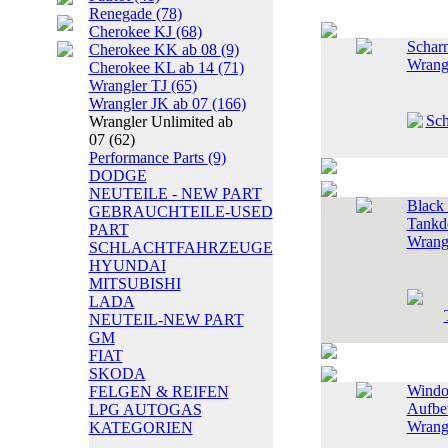
Renegade
(78)
Cherokee KJ
(68)
Scharn
Cherokee KK ab 08
(9)
Wrang
Cherokee KL ab 14
(71)
Wrangler TJ
(65)
Wrangler JK ab 07
(166)
Wrangler Unlimited ab
07
(62)
Performance Parts
(9)
DODGE
NEUTEILE - NEW PART
Black
GEBRAUCHTEILE-USED
Tankd
PART
Wrang
SCHLACHTFAHRZEUGE
HYUNDAI
MITSUBISHI
LADA
NEUTEIL-NEW PART
GM
FIAT
SKODA
Windo
FELGEN & REIFEN
Aufbe
LPG AUTOGAS
Wrang
KATEGORIEN