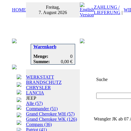
Freitag,
ZAHLUNG /
HOME
WI
7. August 2026
LIEFERUNG
|
Warenkorb
Menge:
0
Summe:
0,00 €
WERKSTATT
Suche
BRANDSCHUTZ
CHRYSLER
Suchbegriff
oder
LANCIA
JEEP
Alle
(57)
Commander
(51)
Grand Cherokee WH
(57)
Wrangler JK ab 07 A
Grand Cherokee WK
(126)
Compass
(36)
Patriot
(41)