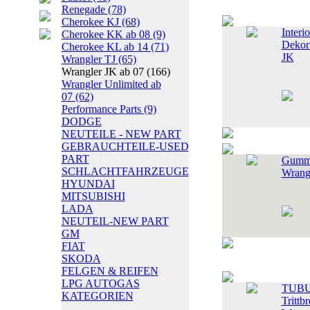
Renegade
(78)
Cherokee KJ
(68)
Interi
Cherokee KK ab 08
(9)
Dekor
Cherokee KL ab 14
(71)
JK
Wrangler TJ
(65)
Wrangler JK ab 07
(166)
Wrangler Unlimited ab
07
(62)
Performance Parts
(9)
DODGE
NEUTEILE - NEW PART
GEBRAUCHTEILE-USED
PART
Gummi
SCHLACHTFAHRZEUGE
Wrang
HYUNDAI
MITSUBISHI
LADA
NEUTEIL-NEW PART
GM
FIAT
SKODA
FELGEN & REIFEN
LPG AUTOGAS
TUBU
KATEGORIEN
Trittb