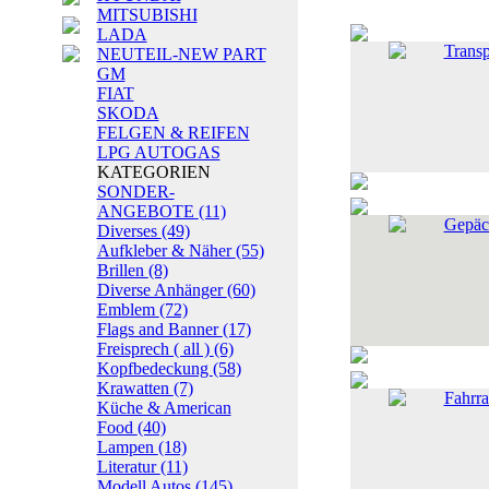
MITSUBISHI
LADA
Transp
NEUTEIL-NEW PART
GM
FIAT
SKODA
FELGEN & REIFEN
LPG AUTOGAS
KATEGORIEN
SONDER-
ANGEBOTE
(11)
Gepäc
Diverses
(49)
Aufkleber & Näher
(55)
Brillen
(8)
Diverse Anhänger
(60)
Emblem
(72)
Flags and Banner
(17)
Freisprech ( all )
(6)
Kopfbedeckung
(58)
Krawatten
(7)
Fahrra
Küche & American
Food
(40)
Lampen
(18)
Literatur
(11)
Modell Autos
(145)