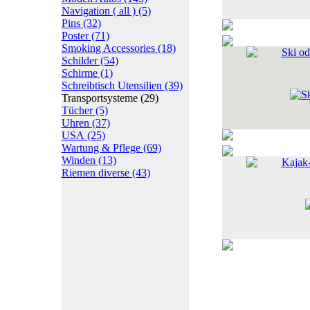
Navigation ( all )
(5)
Pins
(32)
Poster
(71)
Smoking Accessories
(18)
Ski od
Schilder
(54)
Schirme
(1)
Schreibtisch Utensilien
(39)
Transportsysteme
(29)
Tücher
(5)
Uhren
(37)
USA
(25)
Wartung & Pflege
(69)
Winden
(13)
Kajak-
Riemen diverse
(43)