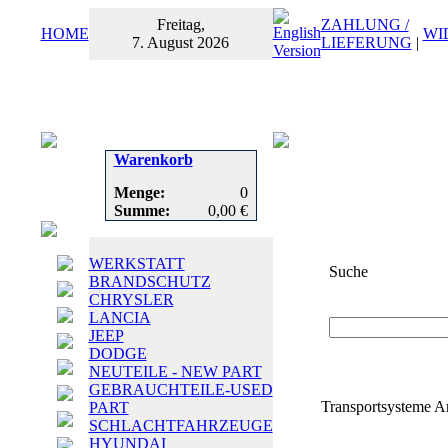
Freitag,
ZAHLUNG /
HOME
WI
7. August 2026
LIEFERUNG
|
Warenkorb
Menge:
0
Summe:
0,00 €
WERKSTATT
Suche
BRANDSCHUTZ
CHRYSLER
Suchbegriff
oder
LANCIA
JEEP
DODGE
NEUTEILE - NEW PART
GEBRAUCHTEILE-USED
Transportsysteme Ar
PART
SCHLACHTFAHRZEUGE
HYUNDAI