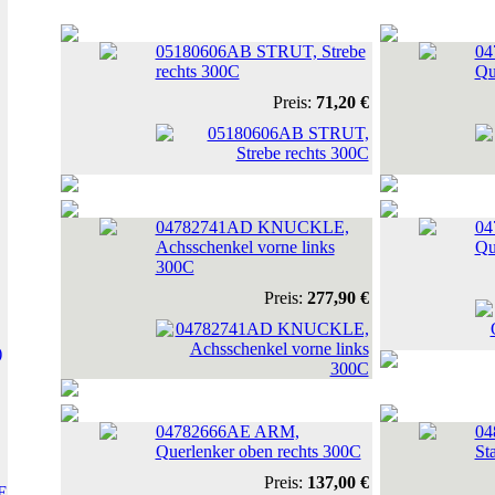
05180606AB STRUT, Strebe
04
rechts 300C
Qu
Preis:
71,20 €
04782741AD KNUCKLE,
04
Achsschenkel vorne links
Qu
300C
Preis:
277,90 €
)
04782666AE ARM,
04
Querlenker oben rechts 300C
St
Preis:
137,00 €
E