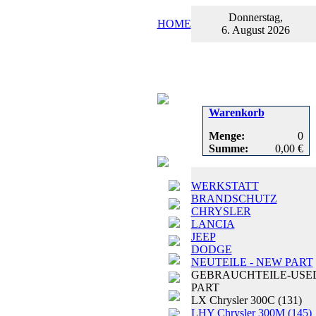
Donnerstag,
HOME
6. August 2026
Warenkorb
Menge:
0
Summe:
0,00 €
WERKSTATT
BRANDSCHUTZ
CHRYSLER
LANCIA
JEEP
DODGE
NEUTEILE - NEW PART
GEBRAUCHTEILE-USE
PART
LX Chrysler 300C
(131)
LHY Chrysler 300M
(145)