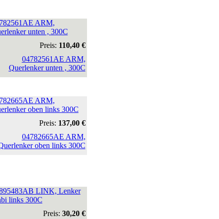
782561AE ARM,
erlenker unten , 300C
Preis:
110,40 €
782665AE ARM,
erlenker oben links 300C
Preis:
137,00 €
895483AB LINK, Lenker
abi links 300C
Preis:
30,20 €