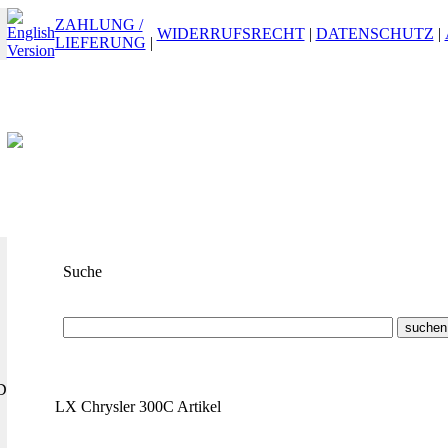
ZAHLUNG /
WIDERRUFSRECHT
|
DATENSCHUTZ
|
LIEFERUNG
|
Suche
Suchbegriff
oder
ET-Nummer
D
LX Chrysler 300C Artikel