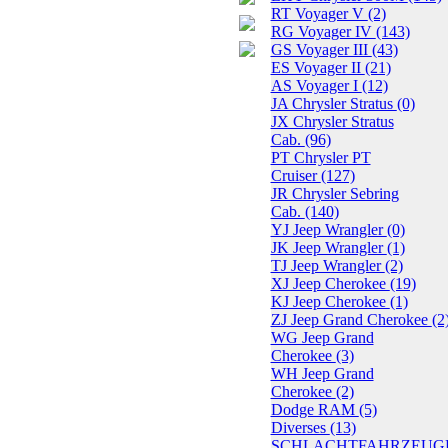
RT Voyager V
(2)
RG Voyager IV
(143)
GS Voyager III
(43)
ES Voyager II
(21)
AS Voyager I
(12)
JA Chrysler Stratus
(0)
JX Chrysler Stratus
Cab.
(96)
PT Chrysler PT
Cruiser
(127)
JR Chrysler Sebring
Cab.
(140)
YJ Jeep Wrangler
(0)
JK Jeep Wrangler
(1)
TJ Jeep Wrangler
(2)
XJ Jeep Cherokee
(19)
KJ Jeep Cherokee
(1)
ZJ Jeep Grand Cherokee
(2
WG Jeep Grand
Cherokee
(3)
WH Jeep Grand
Cherokee
(2)
Dodge RAM
(5)
Diverses
(13)
SCHLACHTFAHRZEUG