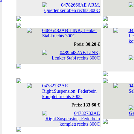
04895482AB LINK, Lenker
04
Stabi rechts 300C
Le
ko
Preis:
30,20 €
04782732AE
04
Right.Suspension, Federbein
Se
komplett rechts 300C
Preis:
133,60 €