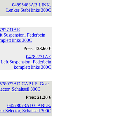
782731AE
ft.Suspension, Federbein
mplett links 300C
Preis:
133,60 €
578073AD CABLE. Gear
lector, Schaltseil 300C
Preis:
21,20 €