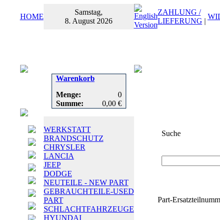
Samstag,
ZAHLUNG /
HOME
WI
8. August 2026
LIEFERUNG
|
Warenkorb
Menge:
0
Summe:
0,00 €
WERKSTATT
Suche
BRANDSCHUTZ
CHRYSLER
Suchbegriff
oder
LANCIA
JEEP
DODGE
NEUTEILE - NEW PART
GEBRAUCHTEILE-USED
Part-Ersatzteilnumm
PART
SCHLACHTFAHRZEUGE
HYUNDAI