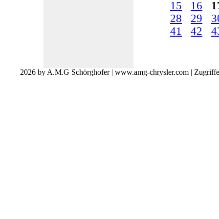
15
16
1
28
29
3
41
42
4
2026 by A.M.G Schörghofer | www.amg-chrysler.com | Zugriff