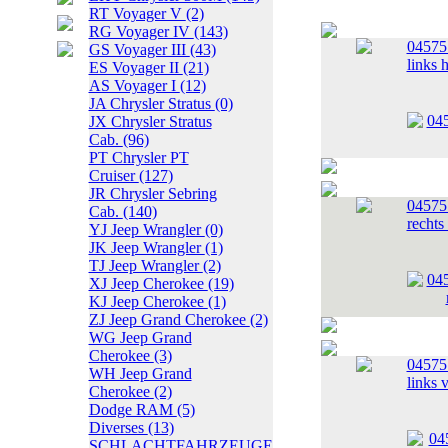
RT Voyager V
(2)
RG Voyager IV
(143)
04575
GS Voyager III
(43)
links 
ES Voyager II
(21)
AS Voyager I
(12)
JA Chrysler Stratus
(0)
JX Chrysler Stratus
Cab.
(96)
PT Chrysler PT
Cruiser
(127)
JR Chrysler Sebring
04575
Cab.
(140)
rechts
YJ Jeep Wrangler
(0)
JK Jeep Wrangler
(1)
TJ Jeep Wrangler
(2)
XJ Jeep Cherokee
(19)
KJ Jeep Cherokee
(1)
ZJ Jeep Grand Cherokee
(2)
WG Jeep Grand
Cherokee
(3)
04575
WH Jeep Grand
links 
Cherokee
(2)
Dodge RAM
(5)
Diverses
(13)
SCHLACHTFAHRZEUGE