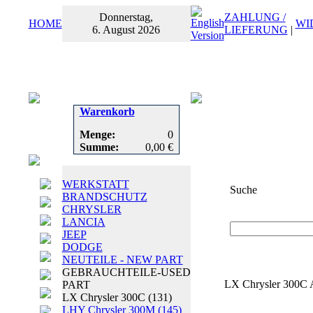
Donnerstag,
ZAHLUNG /
HOME
WI
6. August 2026
LIEFERUNG
|
Warenkorb
Menge:
0
Summe:
0,00 €
WERKSTATT
Suche
BRANDSCHUTZ
CHRYSLER
Suchbegriff
oder
LANCIA
JEEP
DODGE
NEUTEILE - NEW PART
GEBRAUCHTEILE-USED
LX Chrysler 300C A
PART
LX Chrysler 300C
(131)
LHY Chrysler 300M
(145)