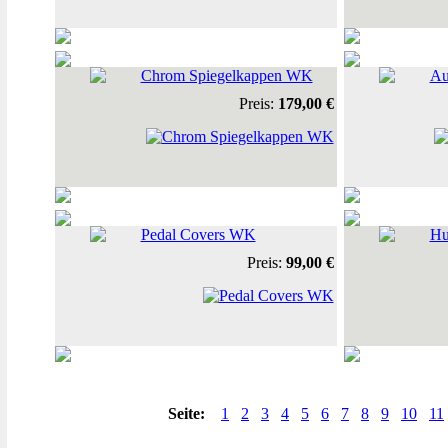
Chrom Spiegelkappen WK
Au
Preis:
179,00 €
Pedal Covers WK
Hu
Preis:
99,00 €
Seite:
1
2
3
4
5
6
7
8
9
10
11