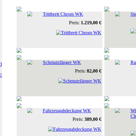
Trittbrett Chrom WK
St
Preis:
1.219,00 €
Schmutzfänger WK
Ra
D
Preis:
82,00 €
E
Fahrzeugabdeckung WK
Wi
C
Preis:
389,00 €