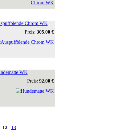
spuffblende Chrom WK
Preis:
305,00 €
ndematte WK
Preis:
92,00 €
12
13