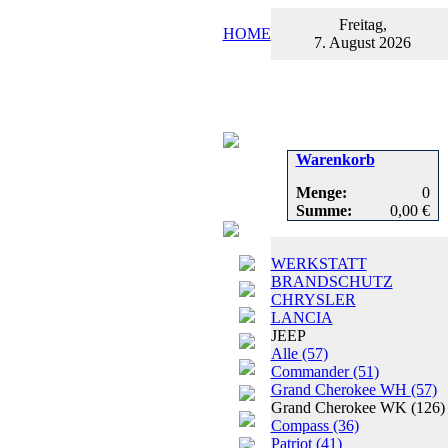
Freitag,
HOME
7. August 2026
Warenkorb
Menge:
0
Summe:
0,00 €
WERKSTATT
BRANDSCHUTZ
CHRYSLER
LANCIA
JEEP
Alle
(57)
Commander
(51)
Grand Cherokee WH
(57)
Grand Cherokee WK
(126)
Compass
(36)
Patriot
(41)