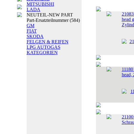
MITSUBISHI
LADA
21083
NEUTEIL-NEW PART
head g
Part-Ersatzteilnummer
(584)
Zylind
GM
FIAT
SKODA
FELGEN & REIFEN
LPG AUTOGAS
KATEGORIEN
11180
head, 
21100
Schra