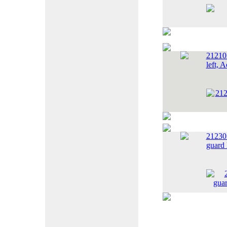
21210
left, 
21230
guard 