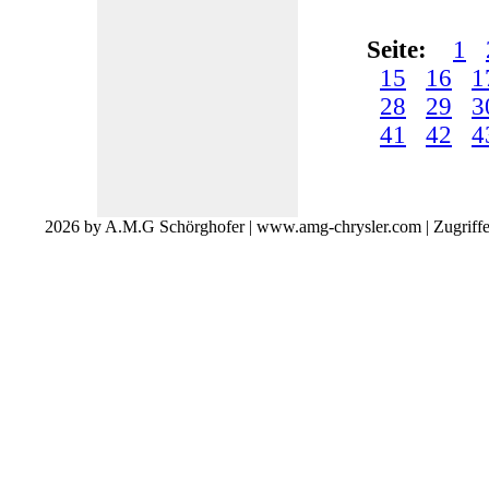
Seite:
1
15
16
1
28
29
3
41
42
4
2026 by A.M.G Schörghofer | www.amg-chrysler.com | Zugriff