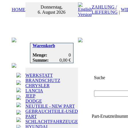
Donnerstag,
ZAHLUNG /
HOME
WI
6. August 2026
LIEFERUNG
|
Warenkorb
Menge:
0
Summe:
0,00 €
WERKSTATT
Suche
BRANDSCHUTZ
CHRYSLER
Suchbegriff
oder
LANCIA
JEEP
DODGE
NEUTEILE - NEW PART
GEBRAUCHTEILE-USED
Part-Ersatzteilnumm
PART
SCHLACHTFAHRZEUGE
HYUNDAI