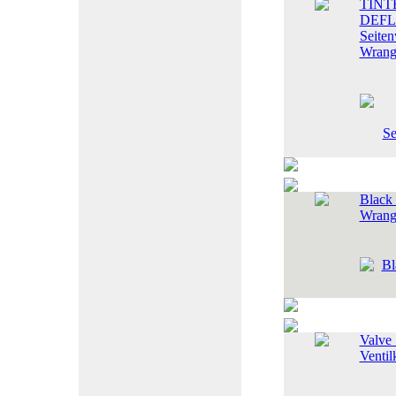
TINT
DEFL
Seite
Wrang
Black
Wrang
Valve
Venti