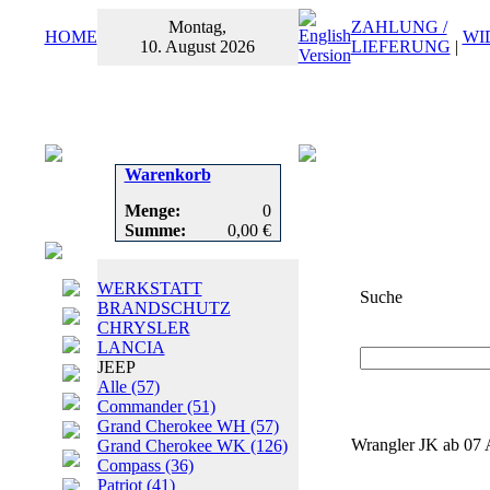
Montag,
ZAHLUNG /
HOME
WI
10. August 2026
LIEFERUNG
|
Warenkorb
Menge:
0
Summe:
0,00 €
WERKSTATT
Suche
BRANDSCHUTZ
CHRYSLER
Suchbegriff
oder
LANCIA
JEEP
Alle
(57)
Commander
(51)
Grand Cherokee WH
(57)
Wrangler JK ab 07 A
Grand Cherokee WK
(126)
Compass
(36)
Patriot
(41)