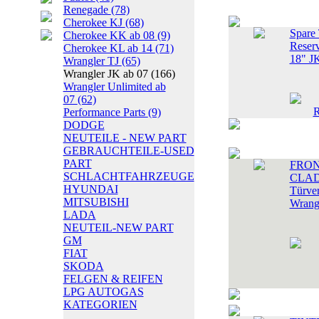
Renegade
(78)
Cherokee KJ
(68)
Spare 
Cherokee KK ab 08
(9)
Reser
Cherokee KL ab 14
(71)
18" J
Wrangler TJ
(65)
Wrangler JK ab 07
(166)
Wrangler Unlimited ab
07
(62)
Performance Parts
(9)
DODGE
NEUTEILE - NEW PART
GEBRAUCHTEILE-USED
PART
FRON
SCHLACHTFAHRZEUGE
CLAD
HYUNDAI
Türver
MITSUBISHI
Wrang
LADA
NEUTEIL-NEW PART
GM
FIAT
SKODA
FELGEN & REIFEN
LPG AUTOGAS
KATEGORIEN