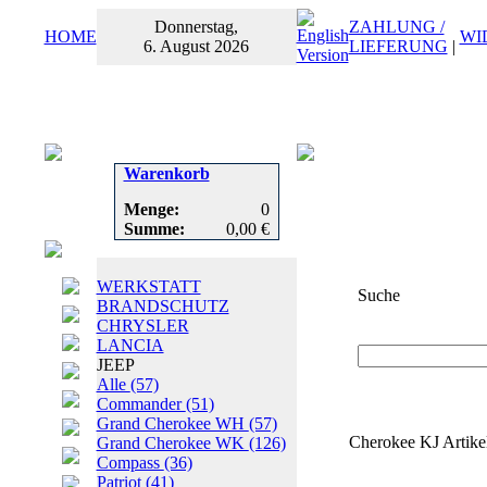
Donnerstag,
ZAHLUNG /
HOME
WI
6. August 2026
LIEFERUNG
|
Warenkorb
Menge:
0
Summe:
0,00 €
WERKSTATT
Suche
BRANDSCHUTZ
CHRYSLER
Suchbegriff
oder
LANCIA
JEEP
Alle
(57)
Commander
(51)
Grand Cherokee WH
(57)
Cherokee KJ Artike
Grand Cherokee WK
(126)
Compass
(36)
Patriot
(41)