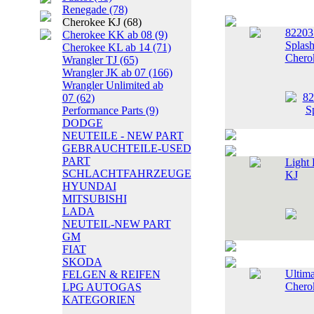
Renegade
(78)
Cherokee KJ
(68)
82203
Cherokee KK ab 08
(9)
Splash
Cherokee KL ab 14
(71)
Chero
Wrangler TJ
(65)
Wrangler JK ab 07
(166)
Wrangler Unlimited ab
07
(62)
Performance Parts
(9)
DODGE
NEUTEILE - NEW PART
GEBRAUCHTEILE-USED
PART
Light 
SCHLACHTFAHRZEUGE
KJ
HYUNDAI
MITSUBISHI
LADA
NEUTEIL-NEW PART
GM
FIAT
SKODA
Ultima
FELGEN & REIFEN
Chero
LPG AUTOGAS
KATEGORIEN