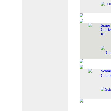
Spare 
Carrie
KJ
Schmut
Chero