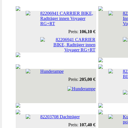
82206941 CARRIER BIKE,
82
Radträger innen Voyager
In
RG+RT
Vo
Preis:
106,10 €
Hunderampe
82
BI
Preis:
205,00 €
82203708 Dachträger
Ku
po
Preis:
107,40 €