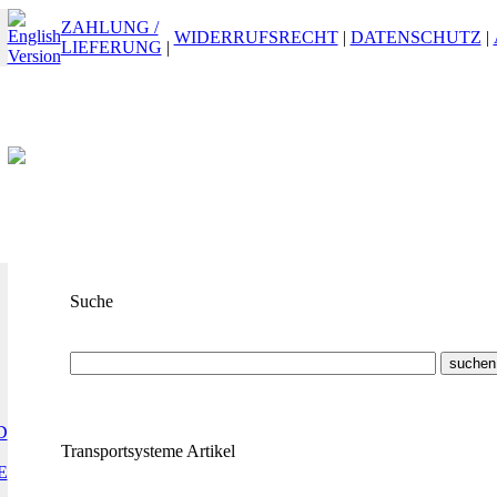
ZAHLUNG /
WIDERRUFSRECHT
|
DATENSCHUTZ
|
LIEFERUNG
|
Suche
Suchbegriff
oder
ET-Nummer
D
Transportsysteme Artikel
E