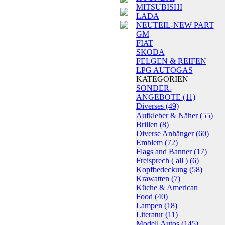
MITSUBISHI
LADA
NEUTEIL-NEW PART
GM
FIAT
SKODA
FELGEN & REIFEN
LPG AUTOGAS
KATEGORIEN
SONDER-
ANGEBOTE
(11)
Diverses
(49)
Aufkleber & Näher
(55)
Brillen
(8)
Diverse Anhänger
(60)
Emblem
(72)
Flags and Banner
(17)
Freisprech ( all )
(6)
Kopfbedeckung
(58)
Krawatten
(7)
Küche & American
Food
(40)
Lampen
(18)
Literatur
(11)
Modell Autos
(145)