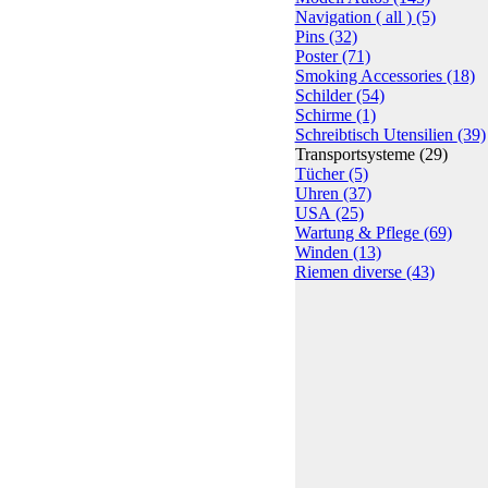
Navigation ( all )
(5)
Pins
(32)
Poster
(71)
Smoking Accessories
(18)
Schilder
(54)
Schirme
(1)
Schreibtisch Utensilien
(39)
Transportsysteme
(29)
Tücher
(5)
Uhren
(37)
USA
(25)
Wartung & Pflege
(69)
Winden
(13)
Riemen diverse
(43)