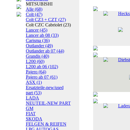
MITSUBISHI
Alle
(68)
Heckst
Colt
(47)
Colt CZ3 + CZT
(27)
Colt CZC Cabriolet
(23)
Lancer
(45)
Lancer ab 08
(33)
Carisma
(36)
Outlander
(49)
Outlander ab 07
(44)
Grandis
(40)
Diebs
L200
(60)
L200 ab 06
(102)
Pajero
(64)
Pajero ab 07
(61)
ASX
(1)
Ersatzteile-new/used
part
(53)
LADA
NEUTEIL-NEW PART
Lader
GM
FIAT
SKODA
FELGEN & REIFEN
LPG AUTOGAS