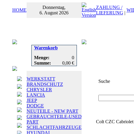
Donnerstag,
ZAHLUNG /
HOME
WI
6. August 2026
LIEFERUNG
|
Warenkorb
Menge:
0
Summe:
0,00 €
WERKSTATT
Suche
BRANDSCHUTZ
CHRYSLER
Suchbegriff
oder
LANCIA
JEEP
DODGE
NEUTEILE - NEW PART
GEBRAUCHTEILE-USED
Colt CZC Cabriolet 
PART
SCHLACHTFAHRZEUGE
HYUNDAI