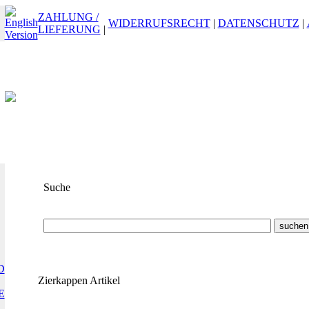
ZAHLUNG /
WIDERRUFSRECHT
|
DATENSCHUTZ
|
LIEFERUNG
|
Suche
Suchbegriff
oder
ET-Nummer
D
Zierkappen Artikel
E