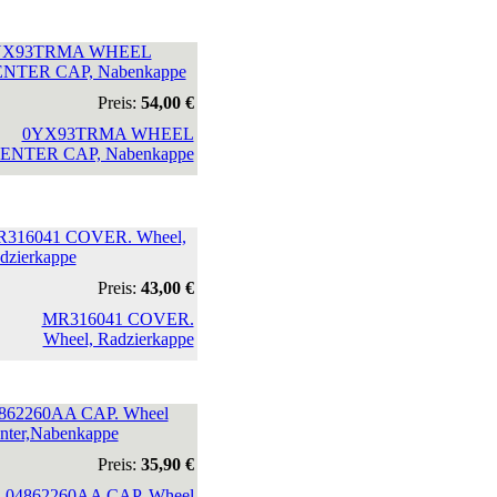
YX93TRMA WHEEL
NTER CAP, Nabenkappe
Preis:
54,00 €
316041 COVER. Wheel,
dzierkappe
Preis:
43,00 €
862260AA CAP. Wheel
nter,Nabenkappe
Preis:
35,90 €