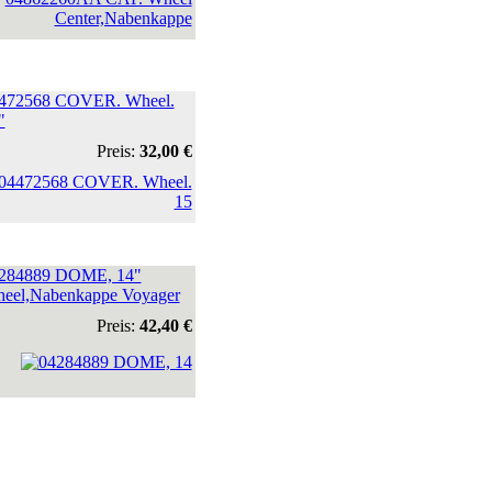
472568 COVER. Wheel.
"
Preis:
32,00 €
284889 DOME, 14"
eel,Nabenkappe Voyager
Preis:
42,40 €