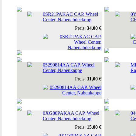
0SR21PAKAC CAP. Wheel
0
Center, Nabenabdeckung
CE
Preis:
34,00 €
05290814AA CAP. Wheel
MR
Center, Nabenkappe
Ra
Preis:
31,00 €
0XG80PAKAA CAP. Wheel
04
Center, Nabenabdeckung
Ce
Preis:
15,00 €