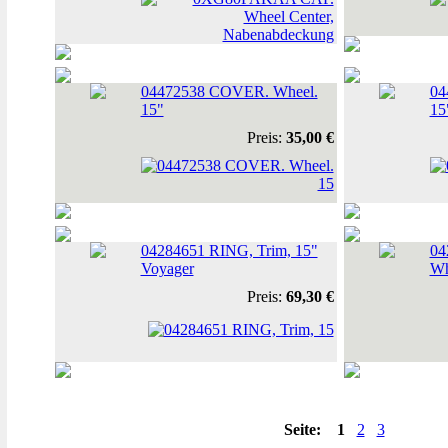
04472538 COVER. Wheel.
04
15"
15
Preis:
35,00 €
04284651 RING, Trim, 15"
04
Voyager
Wh
Preis:
69,30 €
Seite:
1
2
3