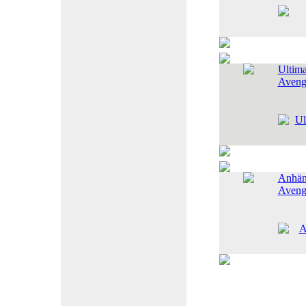
Ultima
Aveng
Anhäng
Aveng