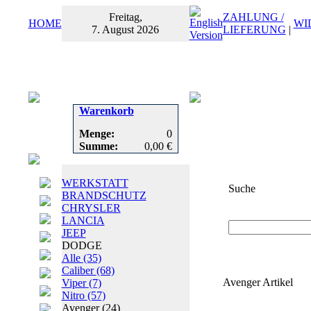
Freitag,
ZAHLUNG /
HOME
WI
7. August 2026
LIEFERUNG
|
Warenkorb
Menge:
0
Summe:
0,00 €
WERKSTATT
Suche
BRANDSCHUTZ
CHRYSLER
Suchbegriff
oder
LANCIA
JEEP
DODGE
Alle
(35)
Caliber
(68)
Avenger Artikel
Viper
(7)
Nitro
(57)
Avenger
(24)