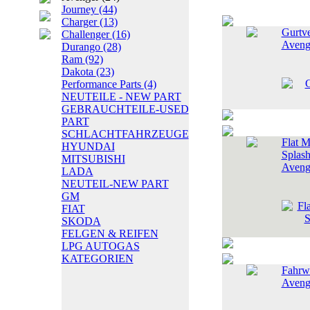
Journey
(44)
Charger
(13)
Gurtv
Challenger
(16)
Aveng
Durango
(28)
Ram
(92)
Dakota
(23)
Performance Parts
(4)
NEUTEILE - NEW PART
GEBRAUCHTEILE-USED
PART
SCHLACHTFAHRZEUGE
Flat M
HYUNDAI
Splas
MITSUBISHI
Aveng
LADA
NEUTEIL-NEW PART
GM
FIAT
SKODA
FELGEN & REIFEN
LPG AUTOGAS
KATEGORIEN
Fahrw
Aveng