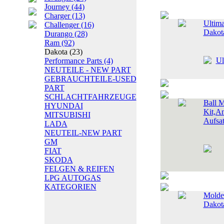
Journey
(44)
Charger
(13)
Ultima
Challenger
(16)
Dakot
Durango
(28)
Ram
(92)
Dakota
(23)
Performance Parts
(4)
NEUTEILE - NEW PART
GEBRAUCHTEILE-USED
PART
SCHLACHTFAHRZEUGE
Ball 
HYUNDAI
Kit,A
MITSUBISHI
Aufsa
LADA
NEUTEIL-NEW PART
GM
FIAT
SKODA
FELGEN & REIFEN
LPG AUTOGAS
KATEGORIEN
Molded
Dakot