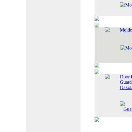
Molde
Door 
Guards
Dakot