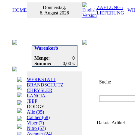
Donnerstag,
ZAHLUNG /
HOME
WI
6. August 2026
LIEFERUNG
|
Warenkorb
Menge:
0
Summe:
0,00 €
WERKSTATT
Suche
BRANDSCHUTZ
CHRYSLER
Suchbegriff
oder
LANCIA
JEEP
DODGE
Alle
(35)
Caliber
(68)
Dakota Artikel
Viper
(7)
Nitro
(57)
Avenger
(24)