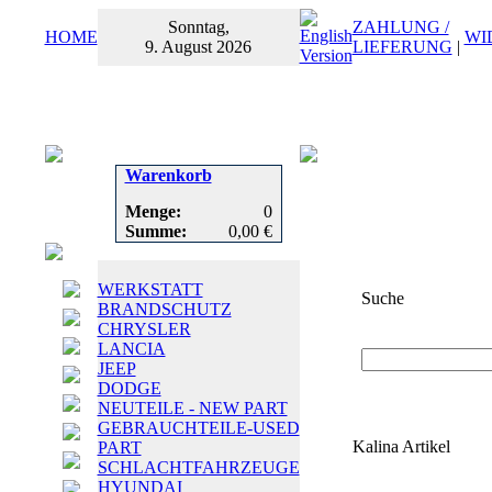
Sonntag,
ZAHLUNG /
HOME
WI
9. August 2026
LIEFERUNG
|
Warenkorb
Menge:
0
Summe:
0,00 €
WERKSTATT
Suche
BRANDSCHUTZ
CHRYSLER
Suchbegriff
oder
LANCIA
JEEP
DODGE
NEUTEILE - NEW PART
GEBRAUCHTEILE-USED
Kalina Artikel
PART
SCHLACHTFAHRZEUGE
HYUNDAI