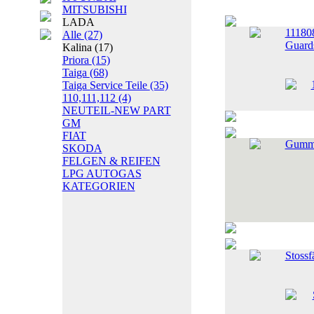
MITSUBISHI
LADA
11180
Alle
(27)
Guard
Kalina
(17)
Priora
(15)
Taiga
(68)
Taiga Service Teile
(35)
110,111,112
(4)
NEUTEIL-NEW PART
GM
FIAT
Gummi
SKODA
FELGEN & REIFEN
LPG AUTOGAS
KATEGORIEN
Stossf