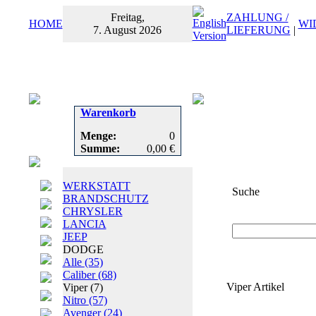
Freitag,
ZAHLUNG /
HOME
WI
7. August 2026
LIEFERUNG
|
Warenkorb
Menge:
0
Summe:
0,00 €
WERKSTATT
Suche
BRANDSCHUTZ
CHRYSLER
Suchbegriff
oder
LANCIA
JEEP
DODGE
Alle
(35)
Caliber
(68)
Viper Artikel
Viper
(7)
Nitro
(57)
Avenger
(24)