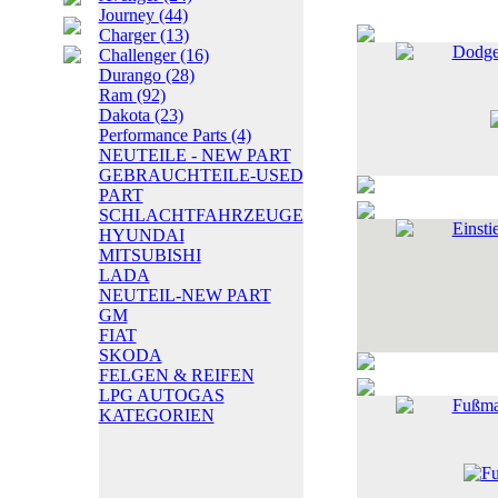
Journey
(44)
Charger
(13)
Dodge 
Challenger
(16)
Durango
(28)
Ram
(92)
Dakota
(23)
Performance Parts
(4)
NEUTEILE - NEW PART
GEBRAUCHTEILE-USED
PART
SCHLACHTFAHRZEUGE
Einsti
HYUNDAI
MITSUBISHI
LADA
NEUTEIL-NEW PART
GM
FIAT
SKODA
FELGEN & REIFEN
LPG AUTOGAS
Fußma
KATEGORIEN