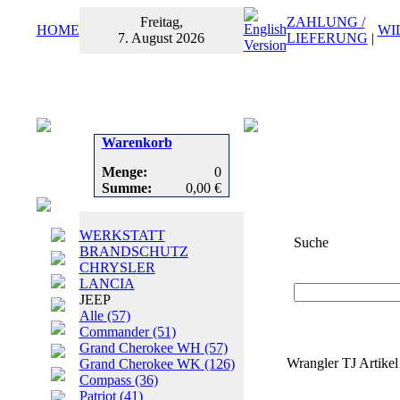
Freitag,
ZAHLUNG /
HOME
WI
7. August 2026
LIEFERUNG
|
Warenkorb
Menge:
0
Summe:
0,00 €
WERKSTATT
Suche
BRANDSCHUTZ
CHRYSLER
Suchbegriff
oder
LANCIA
JEEP
Alle
(57)
Commander
(51)
Grand Cherokee WH
(57)
Wrangler TJ Artikel
Grand Cherokee WK
(126)
Compass
(36)
Patriot
(41)