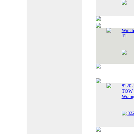
Winch
TJ
8220
TOW A
Wrang