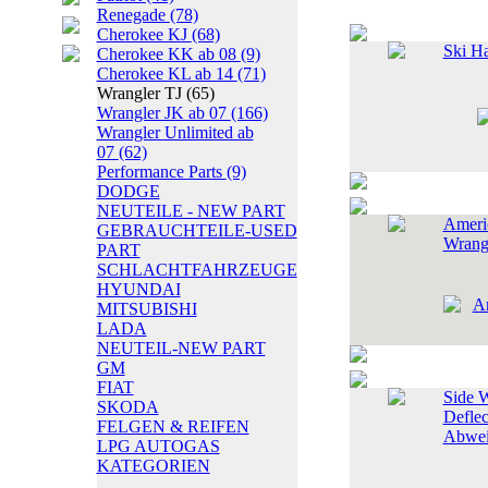
Renegade
(78)
Cherokee KJ
(68)
Ski Ha
Cherokee KK ab 08
(9)
Cherokee KL ab 14
(71)
Wrangler TJ
(65)
Wrangler JK ab 07
(166)
Wrangler Unlimited ab
07
(62)
Performance Parts
(9)
DODGE
NEUTEILE - NEW PART
Americ
GEBRAUCHTEILE-USED
Wrang
PART
SCHLACHTFAHRZEUGE
HYUNDAI
MITSUBISHI
LADA
NEUTEIL-NEW PART
GM
FIAT
Side 
SKODA
Deflec
FELGEN & REIFEN
Abwei
LPG AUTOGAS
KATEGORIEN