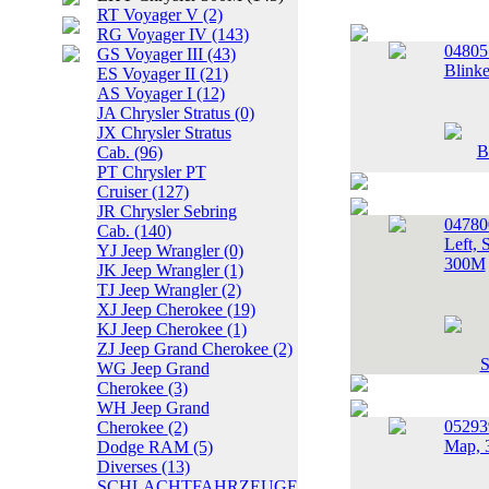
RT Voyager V
(2)
RG Voyager IV
(143)
04805
GS Voyager III
(43)
Blinke
ES Voyager II
(21)
AS Voyager I
(12)
JA Chrysler Stratus
(0)
JX Chrysler Stratus
Cab.
(96)
PT Chrysler PT
Cruiser
(127)
JR Chrysler Sebring
0478
Cab.
(140)
Left, 
YJ Jeep Wrangler
(0)
300M
JK Jeep Wrangler
(1)
TJ Jeep Wrangler
(2)
XJ Jeep Cherokee
(19)
KJ Jeep Cherokee
(1)
ZJ Jeep Grand Cherokee
(2)
WG Jeep Grand
Cherokee
(3)
WH Jeep Grand
0529
Cherokee
(2)
Map,
Dodge RAM
(5)
Diverses
(13)
SCHLACHTFAHRZEUGE