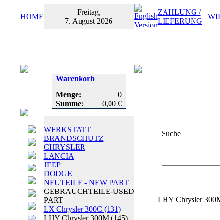
Freitag,
ZAHLUNG /
HOME
WI
7. August 2026
LIEFERUNG
|
Warenkorb
Menge:
0
Summe:
0,00 €
WERKSTATT
Suche
BRANDSCHUTZ
CHRYSLER
Suchbegriff
oder
LANCIA
JEEP
DODGE
NEUTEILE - NEW PART
GEBRAUCHTEILE-USED
LHY Chrysler 300M
PART
LX Chrysler 300C
(131)
LHY Chrysler 300M
(145)