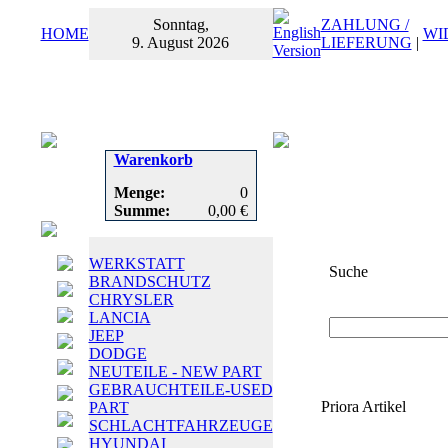
Sonntag,
ZAHLUNG /
HOME
WI
9. August 2026
LIEFERUNG
|
Warenkorb
Menge:
0
Summe:
0,00 €
WERKSTATT
Suche
BRANDSCHUTZ
CHRYSLER
Suchbegriff
oder
LANCIA
JEEP
DODGE
NEUTEILE - NEW PART
GEBRAUCHTEILE-USED
Priora Artikel
PART
SCHLACHTFAHRZEUGE
HYUNDAI