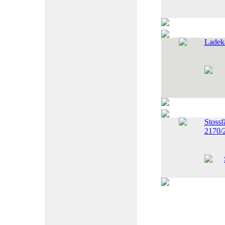
Ladeka
Stossf
2170/