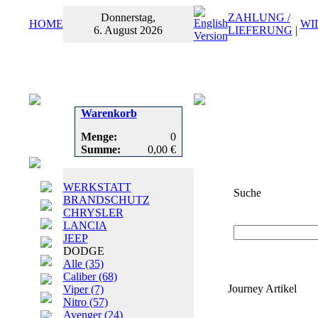
Donnerstag,
ZAHLUNG /
HOME
WI
6. August 2026
LIEFERUNG
|
Warenkorb
Menge:
0
Summe:
0,00 €
WERKSTATT
Suche
BRANDSCHUTZ
CHRYSLER
Suchbegriff
oder
LANCIA
JEEP
DODGE
Alle
(35)
Caliber
(68)
Journey Artikel
Viper
(7)
Nitro
(57)
Avenger
(24)