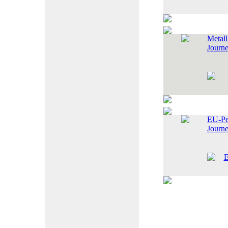
Metall
Journ
EU-Pe
Journ