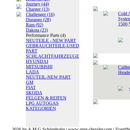
Journey
(44)
Charger
(13)
Cold A
Challenger
(16)
Syst
Durango
(28)
1500,
Ram
(92)
Dakota
(23)
Performance Parts
(4)
NEUTEILE - NEW PART
GEBRAUCHTEILE-USED
PART
SCHLACHTFAHRZEUGE
HYUNDAI
MITSUBISHI
Calibe
LADA
Heade
NEUTEIL-NEW PART
GM
FIAT
SKODA
FELGEN & REIFEN
LPG AUTOGAS
KATEGORIEN
2026 by A.M.G Schörghofer | www.amg-chrysler.com | Zugriff