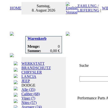
Samstag,
ZAHLUNG /
HOME
WI
8. August 2026
LIEFERUNG
|
Warenkorb
Menge:
0
Summe:
0,00 €
WERKSTATT
Suche
BRANDSCHUTZ
CHRYSLER
Suchbegriff
oder
LANCIA
JEEP
DODGE
Alle
(35)
Caliber
(68)
Performance Parts A
Viper
(7)
Nitro
(57)
Avenger
(24)