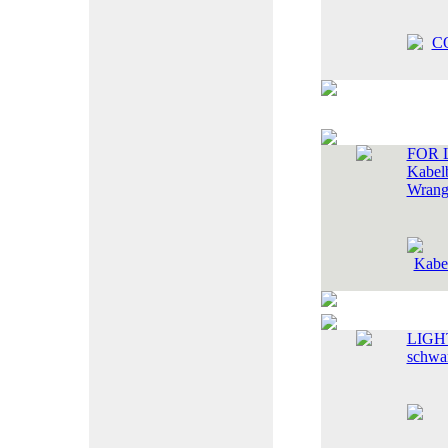
FOR 
Kabel
Wrang
LIGH
schwa