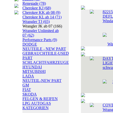
Renegade
(78)
Cherokee KJ
(68)
82215
Cherokee KK ab 08
(9)
DEFL
Cherokee KL ab 14
(71)
Winda
Wrangler TJ
(65)
Wrangler JK ab 07
(166)
Wrangler Unlimited ab
07
(62)
Performance Parts
(9)
DODGE
NEUTEILE - NEW PART
GEBRAUCHTEILE-USED
PART
DAYT
SCHLACHTFAHRZEUGE
LIGHT
HYUNDAI
schwa
MITSUBISHI
LADA
NEUTEIL-NEW PART
GM
FIAT
SKODA
FELGEN & REIFEN
LPG AUTOGAS
COVER
KATEGORIEN
Wrang