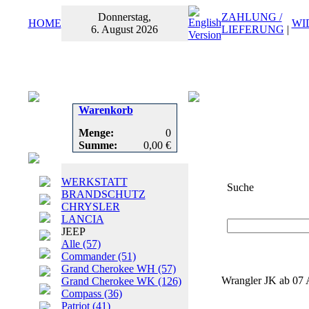
Donnerstag,
ZAHLUNG /
HOME
WI
6. August 2026
LIEFERUNG
|
Warenkorb
Menge:
0
Summe:
0,00 €
WERKSTATT
Suche
BRANDSCHUTZ
CHRYSLER
Suchbegriff
oder
LANCIA
JEEP
Alle
(57)
Commander
(51)
Grand Cherokee WH
(57)
Wrangler JK ab 07 A
Grand Cherokee WK
(126)
Compass
(36)
Patriot
(41)