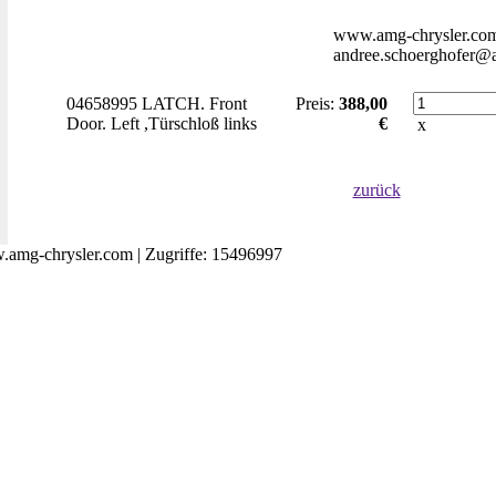
www.amg-chrysler.co
andree.schoerghofer@a
04658995 LATCH. Front
Preis:
388,00
Door. Left ,Türschloß links
€
x
zurück
amg-chrysler.com | Zugriffe: 15496997