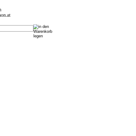
m
on.at