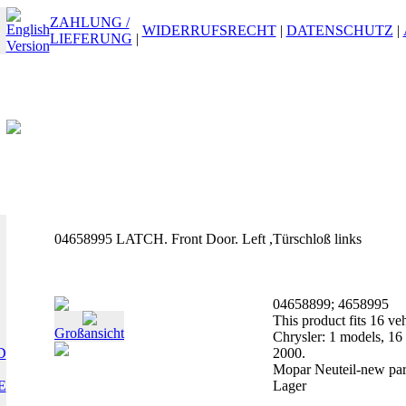
ZAHLUNG /
WIDERRUFSRECHT
|
DATENSCHUTZ
|
LIEFERUNG
|
04658995 LATCH. Front Door. Left ,Türschloß links
04658899; 4658995
This product fits 16 veh
Großansicht
Chrysler: 1 models, 16
D
2000.
Mopar Neuteil-new par
E
Lager