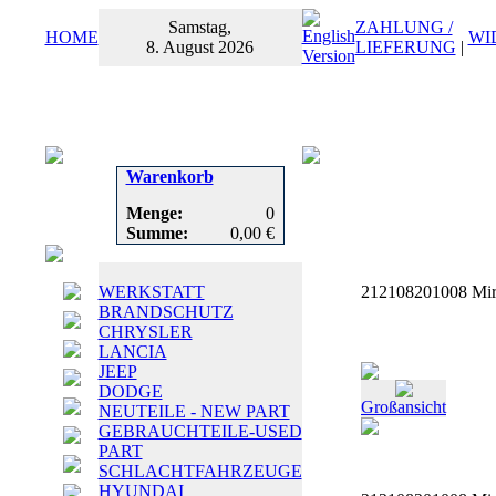
Samstag,
ZAHLUNG /
HOME
WI
8. August 2026
LIEFERUNG
|
Warenkorb
Menge:
0
Summe:
0,00 €
WERKSTATT
212108201008 Mirr
BRANDSCHUTZ
CHRYSLER
LANCIA
JEEP
DODGE
Großansicht
NEUTEILE - NEW PART
GEBRAUCHTEILE-USED
PART
SCHLACHTFAHRZEUGE
HYUNDAI