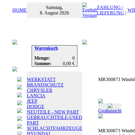
Samstag,
ZAHLUNG /
HOME
WI
8. August 2026
LIEFERUNG
|
Warenkorb
Menge:
0
Summe:
0,00 €
WERKSTATT
MR300873 Windshie
BRANDSCHUTZ
CHRYSLER
LANCIA
JEEP
DODGE
Großansicht
NEUTEILE - NEW PART
GEBRAUCHTEILE-USED
PART
SCHLACHTFAHRZEUGE
MR300873 Windshi
HYUNDAI