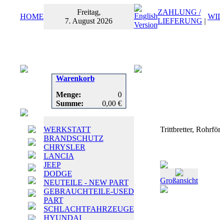
Freitag,
ZAHLUNG /
HOME
WI
7. August 2026
LIEFERUNG
|
Warenkorb
Menge:
0
Summe:
0,00 €
WERKSTATT
Trittbretter, Rohr
BRANDSCHUTZ
CHRYSLER
LANCIA
JEEP
DODGE
Großansicht
NEUTEILE - NEW PART
GEBRAUCHTEILE-USED
PART
SCHLACHTFAHRZEUGE
HYUNDAI