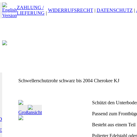
ZAHLUNG /
WIDERRUFSRECHT
|
DATENSCHUTZ
|
LIEFERUNG
|
Schwellerschutzrohr schwarz bis 2004 Cherokee KJ
Schützt den Unterbod
Großansicht
Passend zum Frontbüg
D
Besteht aus einem Teil
E
Polierter Edelstahl ode