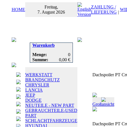
Freitag,
ZAHLUNG /
HOME
WI
7. August 2026
LIEFERUNG
|
Warenkorb
Menge:
0
Summe:
0,00 €
WERKSTATT
Dachspoiler PT Cru
BRANDSCHUTZ
CHRYSLER
LANCIA
JEEP
DODGE
Großansicht
NEUTEILE - NEW PART
GEBRAUCHTEILE-USED
PART
SCHLACHTFAHRZEUGE
Dachspoiler PT Cru
HYUNDAI