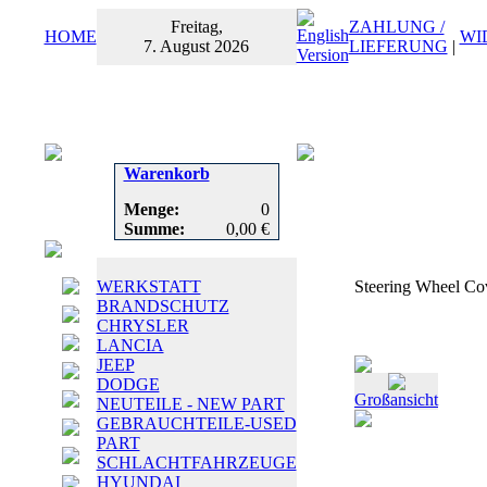
Freitag,
ZAHLUNG /
HOME
WI
7. August 2026
LIEFERUNG
|
Warenkorb
Menge:
0
Summe:
0,00 €
WERKSTATT
Steering Wheel C
BRANDSCHUTZ
CHRYSLER
LANCIA
JEEP
DODGE
Großansicht
NEUTEILE - NEW PART
GEBRAUCHTEILE-USED
PART
SCHLACHTFAHRZEUGE
HYUNDAI