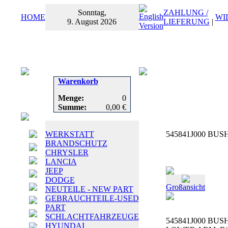
Sonntag,
ZAHLUNG /
HOME
WI
9. August 2026
LIEFERUNG
|
Warenkorb
Menge:
0
Summe:
0,00 €
WERKSTATT
545841J000 BUS
BRANDSCHUTZ
CHRYSLER
LANCIA
JEEP
DODGE
Großansicht
NEUTEILE - NEW PART
GEBRAUCHTEILE-USED
PART
SCHLACHTFAHRZEUGE
545841J000 BUS
HYUNDAI