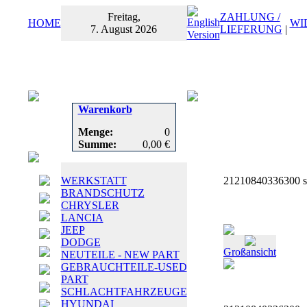
Freitag,
ZAHLUNG /
HOME
WI
7. August 2026
LIEFERUNG
|
Warenkorb
Menge:
0
Summe:
0,00 €
WERKSTATT
21210840336300 spl
BRANDSCHUTZ
CHRYSLER
LANCIA
JEEP
DODGE
Großansicht
NEUTEILE - NEW PART
GEBRAUCHTEILE-USED
PART
SCHLACHTFAHRZEUGE
HYUNDAI