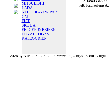
21210840336300 s
MITSUBISHI
left, Radlaufeinsatz
LADA
NEUTEIL-NEW PART
GM
FIAT
SKODA
FELGEN & REIFEN
LPG AUTOGAS
KATEGORIEN
2026 by A.M.G Schörghofer | www.amg-chrysler.com | Zugriff