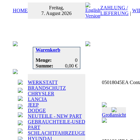
Freitag,
ZAHLUNG /
HOME
WI
7. August 2026
LIEFERUNG
|
Warenkorb
Menge:
0
Summe:
0,00 €
WERKSTATT
05018045EA Conta
BRANDSCHUTZ
CHRYSLER
LANCIA
JEEP
DODGE
Großansicht
NEUTEILE - NEW PART
GEBRAUCHTEILE-USED
PART
SCHLACHTFAHRZEUGE
HYUNDAI