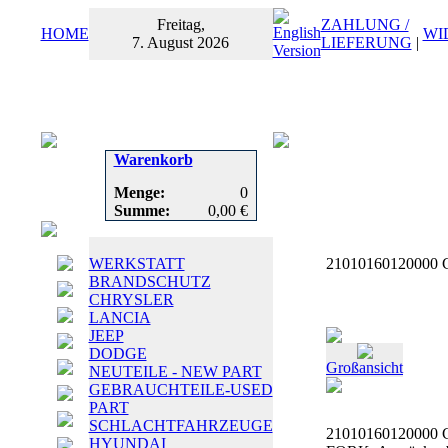
Freitag,
ZAHLUNG /
HOME
WI
7. August 2026
LIEFERUNG
|
Warenkorb
Menge:
0
Summe:
0,00 €
WERKSTATT
21010160120000 
BRANDSCHUTZ
CHRYSLER
LANCIA
JEEP
DODGE
Großansicht
NEUTEILE - NEW PART
GEBRAUCHTEILE-USED
PART
SCHLACHTFAHRZEUGE
21010160120000
HYUNDAI