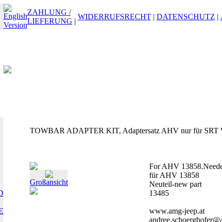
ZAHLUNG /
WIDERRUFSRECHT
|
DATENSCHUTZ
|
LIEFERUNG
|
TOWBAR ADAPTER KIT, Adaptersatz AHV nur für SRT
For AHV 13858.Needed
für AHV 13858
Großansicht
Neuteil-new part
D
13485
E
www.amg-jeep.at
andree.schoerghofer@a