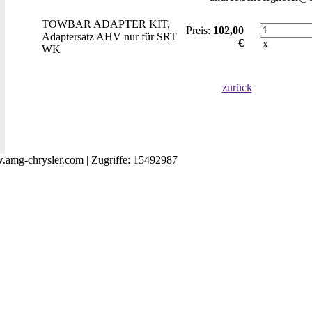
TOWBAR ADAPTER KIT,
Preis:
102,00
Adaptersatz AHV nur für SRT
€
x
WK
zurück
amg-chrysler.com | Zugriffe: 15492987