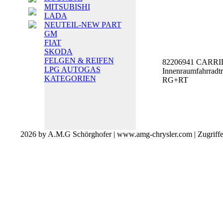
MITSUBISHI
LADA
NEUTEIL-NEW PART
GM
FIAT
SKODA
FELGEN & REIFEN
82206941 CARRI
LPG AUTOGAS
Innenraumfahrradt
KATEGORIEN
RG+RT
2026 by A.M.G Schörghofer | www.amg-chrysler.com | Zugriff