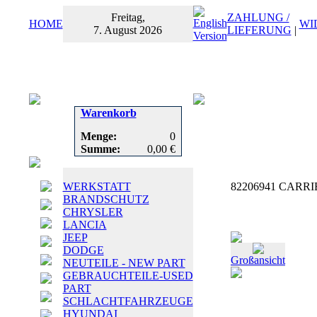
Freitag,
ZAHLUNG /
HOME
WI
7. August 2026
LIEFERUNG
|
Warenkorb
Menge:
0
Summe:
0,00 €
WERKSTATT
82206941 CARRIE
BRANDSCHUTZ
CHRYSLER
LANCIA
JEEP
DODGE
Großansicht
NEUTEILE - NEW PART
GEBRAUCHTEILE-USED
PART
SCHLACHTFAHRZEUGE
HYUNDAI