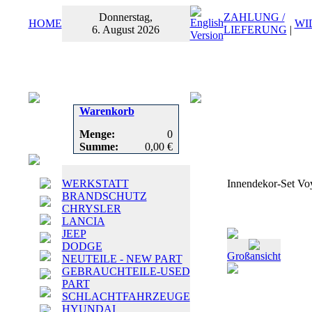
Donnerstag,
ZAHLUNG /
HOME
WI
6. August 2026
LIEFERUNG
|
Warenkorb
Menge:
0
Summe:
0,00 €
WERKSTATT
Innendekor-Set Vo
BRANDSCHUTZ
CHRYSLER
LANCIA
JEEP
DODGE
Großansicht
NEUTEILE - NEW PART
GEBRAUCHTEILE-USED
PART
SCHLACHTFAHRZEUGE
HYUNDAI