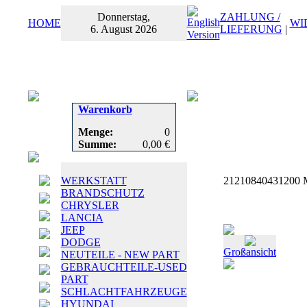
Donnerstag,
ZAHLUNG /
HOME
WI
6. August 2026
LIEFERUNG
|
Warenkorb
Menge:
0
Summe:
0,00 €
WERKSTATT
21210840431200 Mu
BRANDSCHUTZ
CHRYSLER
LANCIA
JEEP
DODGE
Großansicht
NEUTEILE - NEW PART
GEBRAUCHTEILE-USED
PART
SCHLACHTFAHRZEUGE
HYUNDAI