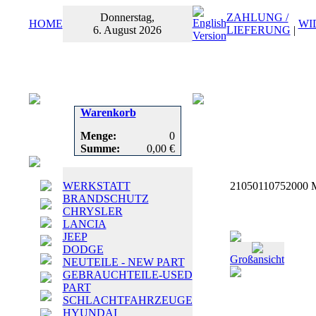
Donnerstag,
ZAHLUNG /
HOME
WI
6. August 2026
LIEFERUNG
|
Warenkorb
Menge:
0
Summe:
0,00 €
WERKSTATT
21050110752000 
BRANDSCHUTZ
CHRYSLER
LANCIA
JEEP
DODGE
Großansicht
NEUTEILE - NEW PART
GEBRAUCHTEILE-USED
PART
SCHLACHTFAHRZEUGE
HYUNDAI