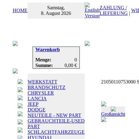
Samstag,
ZAHLUNG /
HOME
WI
8. August 2026
LIEFERUNG
|
Warenkorb
Menge:
0
Summe:
0,00 €
WERKSTATT
21050110753000 Sw
BRANDSCHUTZ
CHRYSLER
LANCIA
JEEP
DODGE
Großansicht
NEUTEILE - NEW PART
GEBRAUCHTEILE-USED
PART
SCHLACHTFAHRZEUGE
HYUNDAI